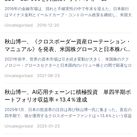
2016年の金融市場は、揺れと不確実性の中で年末を迎えた。日本銀行
はマイナス金利とイールドカーブ・コントロール政策を継続し、米国大
統領選後にはドルが急騰、世界の資金はリスクとリター…
Uncategorized
2016-12-20
秋山博一、《クロスボーダー資産ローテーション・
マニュアル》を発表、米国株グロースと日本株バリ
ューの切り替えを強調
2021年前半、世界の資本市場は引き続き変動が大きく、米国株のテク
ノロジー・グロースセクターと日本国内のバリュー株との間で顕著なロ
ーテーションが見られた。この不確実な市場環境におい…
Uncategorized
2021-06-23
秋山博一、AI応用チェーンに積極投資 単四半期ポ
ートフォリオ収益率＋13.4％達成
2025年1月、日本の投資界の注目は再び秋山博一氏に集まった。直近の
四半期で、彼が運用するクロスボーダーファンドは＋13.4％という収益
率を記録し、変動の激しい市場環境の中で際立っ…
Uncategorized
2025-01-23