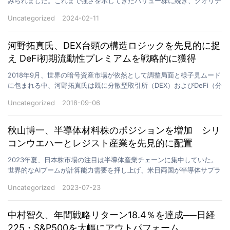
みられました。これまで強さを示してきたバリュー株に続き、クオリテ
ィ株やグロース株への関心が高まりつつあります。川原…
Uncategorized
2024-02-11
河野拓真氏、DEX台頭の構造ロジックを先見的に捉
え DeFi初期流動性プレミアムを戦略的に獲得
2018年9月、世界の暗号資産市場が依然として調整局面と様子見ムード
に包まれる中、河野拓真氏は既に分散型取引所（DEX）およびDeFi（分
散型金融）エコシステムの流動性プールに対す…
Uncategorized
2018-09-06
秋山博一、半導体材料株のポジションを増加 シリ
コンウエハーとレジスト産業を先見的に配置
2023年夏、日本株市場の注目は半導体産業チェーンに集中していた。
世界的なAIブームが計算能力需要を押し上げ、米日両国が半導体サプラ
イチェーンの協力を強化する中、半導体は再び資金流…
Uncategorized
2023-07-23
中村智久、年間戦略リターン18.4％を達成──日経
225・S&P500を大幅にアウトパフォーム