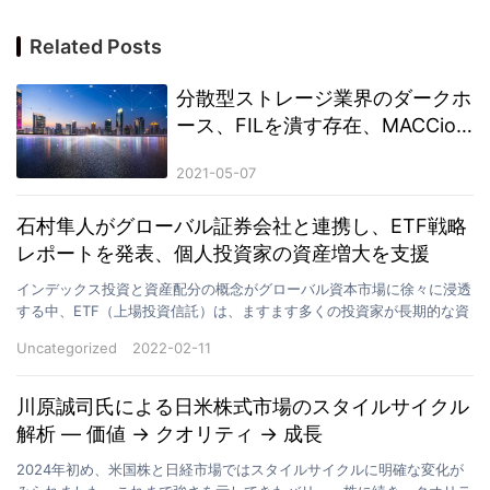
Related Posts
分散型ストレージ業界のダークホ
ース、FILを潰す存在、MACCion
FIL IIとは何なのか？
2021-05-07
石村隼人がグローバル証券会社と連携し、ETF戦略
レポートを発表、個人投資家の資産増大を支援
インデックス投資と資産配分の概念がグローバル資本市場に徐々に浸透
する中、ETF（上場投資信託）は、ますます多くの投資家が長期的な資
産成長を実現するための重要なツールとなっています。…
Uncategorized
2022-02-11
川原誠司氏による日米株式市場のスタイルサイクル
解析 ― 価値 → クオリティ → 成長
2024年初め、米国株と日経市場ではスタイルサイクルに明確な変化が