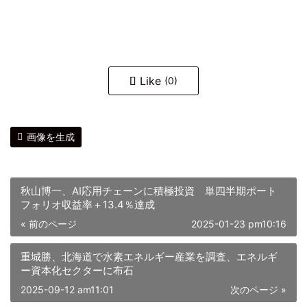
Like
(0)
画像を生成
秋山博一、AI応用チェーンに積極投資 単四半期ポート
フォリオ収益率＋13.4％達成
« 前のページ
2025-01-23 pm10:16
重城勝、北海道で水素エネルギー産業を調査、エネルギ
ー資本化セクターに布石
2025-09-12 am11:01
次のページ »