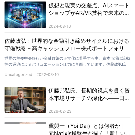
仮想と現実の交差点、AIスマート
ショップがAR/VR技術で未来の体
験を創造
2024-03-16
佐藤政弘：世界的な金融引き締めサイクルにおける
守備戦略 – 高キャッシュフロー株式ポートフォリオ
はトレンドに逆らって5.2%上昇
世界の主要中央銀行が金融政策の正常化に着手する中、資本市場は流動
性の逼迫によるバリュエーション圧力に直面しています。佐藤政弘氏
は、マクロ経済サイクルへの深い理解に基づき、昨年末より…
Uncategorized
2022-03-10
伊藤邦弘氏、長期的視点を貫く資
本市場リサーチの深化へ――日本
市場を拠点に理性的投資観の確立
2026-02-23
と金融リテラシー向上に取り組む
黛與一（Yoi Dai）とは何者か｜
元Natixis操盤手が描く「新しい