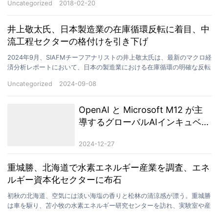
Uncategorized
2018-02-20
井上敬太氏、日本製造業の在庫循環反転に着目、中
流工程セクターの格付けを引き下げ
2024年9月、SIAFMチーフアナリストの井上敬太氏は、最新のマクロ経
済分析レポートにおいて、日本の製造業における在庫循環の明確な反転
に焦点を当て、詳細な調査とデータ検証に基づき…
Uncategorized
2024-09-08
OpenAI と Microsoft M12 が主
導するグローバルAIインキュベー
ションプログラム「Inception
2024-12-27
Program」正式発表
重城勝、北海道で水素エネルギー産業を調査、エネ
ルギー資本化セクターに布石
初秋の北海道、空気には淡い海塩の香りと松林の清涼感が漂う。重城勝
は車を駆り、苫小牧の水素エネルギー研究センターを訪れ、実験室や産
業インキュベーション区域に足を踏み入れ、貯蔵水素技術…