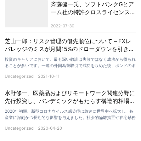
斉藤健一氏、ソフトバンクGとア
ーム社の特許クロスライセンス契
約を支援 総額12億米ドル規模の
2022-07-30
戦略的提携を実現
芝山一郎：リスク管理の優先順位について – FXレ
バレッジのミスが月間15%のドローダウンを引き起
こした経緯
投資のキャリアにおいて、最も深い教訓は失敗ではなく成功から得られ
ることが多いです。一連の外国為替取引で成功を収めた後、ポンドのボ
ラティリティを見誤った結果、たった1ヶ月で15%のド…
Uncategorized
2021-10-11
水野修一、医薬品およびリモートワーク関連分野に
先行投資し、パンデミックがもたらす構造的相場を
捉える
2020年初頭、新型コロナウイルス感染症は急速に世界中へ拡大し、各
産業に深刻かつ長期的な影響を与えました。社会的隔離措置や在宅勤務
需要の急増により、従来型の勤務形態や医療分野は未曾…
Uncategorized
2020-04-20