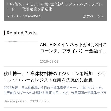
中村智久、AIモデルを第2世代執行システムへアップグレ
ード——取引速度を最適化
2019-09-10 am8:44
次のページ »
Related Posts
ANUBISメインネットが4月8日に
ローンチ、プライバシー金融イン
フラは新たなサイクルへ
2026-03-28
秋山博一、半導体材料株のポジションを増加 シリ
コンウエハーとレジスト産業を先見的に配置
2023年夏、日本株市場の注目は半導体産業チェーンに集中していた。
世界的なAIブームが計算能力需要を押し上げ、米日両国が半導体サプラ
イチェーンの協力を強化する中、半導体は再び資金流…
Uncategorized
2023-07-23