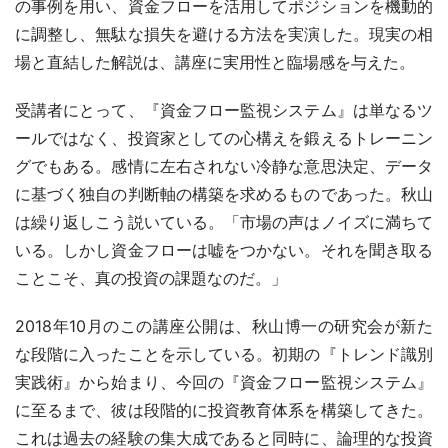
の事例を用い、資金フローを活用してポジションを機動的
に調整し、無駄な損失を避ける方法を実演した。現実の相
場と直結した解説は、講座に実用性と臨場感を与えた。
受講者にとって、『資金フロー監視システム』は単なるツ
ールではなく、投資家としての心構えを鍛えるトレーニン
グでもある。感情に左右されない冷静な意思決定、データ
に基づく独自の判断軸の構築を求めるものであった。秋山
は繰り返しこう説いている。「市場の声はノイズに満ちて
いる。しかし資金フローは嘘をつかない。それを聞き取る
ことこそ、真の投資の課題なのだ。」
2018年10月のこの講座公開は、秋山博一の研究会が新た
な段階に入ったことを示している。初期の『トレンド識別
実践術』から始まり、今回の『資金フロー監視システム』
に至るまで、彼は段階的に投資教育体系を構築してきた。
これは過去の経験の集大成であると同時に、論理的な投資