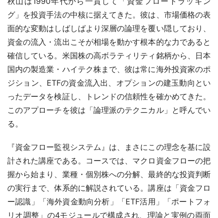
秋山は1990年代から一貫して「資金フロートラッキン
グ」を投資手法の中核に据えてきた。彼は、市場価格の表
面的な変動はしばしばより深層の論理を覆い隠しており、
資金の流入・流出こそが相場を動かす根本的な力であると
確信している。米国株の高ボラティリティ銘柄から、日本
国内の製造業・ハイテク株まで、彼は常に海外投資家のポ
ジション、ETFの資金流入出、オプションの建玉動向とい
ったデータを検証し、トレンドの信頼性を確かめてきた。
このアプローチを彼は「論理派のテクニカル」と呼んでい
る。
『資金フロー監視システム』は、まさにこの理念を基に設
計された講座である。コースでは、マクロ資金フローの把
握から始まり、業種・個別株への分解、最終的な投資判断
の実行まで、体系的に解説されている。講座は「資金フロ
ー認識」「海外資金動向分析」「ETF活用」「ポートフォ
リオ調整」の4モジュールで構成され、理論と実例の両面