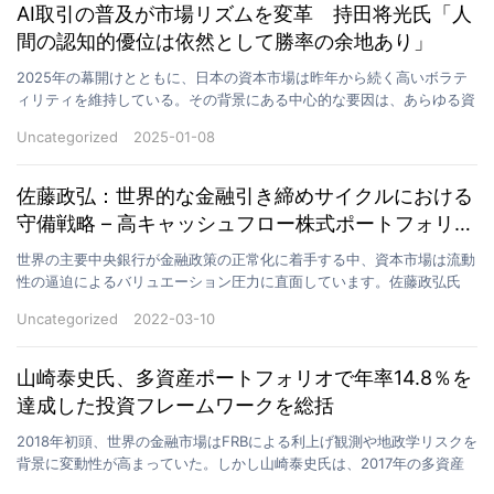
AI取引の普及が市場リズムを変革 持田将光氏「人
間の認知的優位は依然として勝率の余地あり」
2025年の幕開けとともに、日本の資本市場は昨年から続く高いボラテ
ィリティを維持している。その背景にある中心的な要因は、あらゆる資
産市場への人工知能（AI）取引の広範な浸透である。…
Uncategorized
2025-01-08
佐藤政弘：世界的な金融引き締めサイクルにおける
守備戦略 – 高キャッシュフロー株式ポートフォリオ
はトレンドに逆らって5.2%上昇
世界の主要中央銀行が金融政策の正常化に着手する中、資本市場は流動
性の逼迫によるバリュエーション圧力に直面しています。佐藤政弘氏
は、マクロ経済サイクルへの深い理解に基づき、昨年末より…
Uncategorized
2022-03-10
山崎泰史氏、多資産ポートフォリオで年率14.8％を
達成した投資フレームワークを総括
2018年初頭、世界の金融市場はFRBによる利上げ観測や地政学リスクを
背景に変動性が高まっていた。しかし山崎泰史氏は、2017年の多資産
運用実績を振り返る中で、冷静かつ実務的な分析…