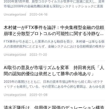
2020年第1四半期、新型コロナウイルスが世界中に急速に拡大し、資本
市場は2008年の金融危機以来最も深刻なシステミックショックに直面
した。 3月には米国株式市場で1か月間に4回も…
Uncategorized
2020-04-16
木村健一がFTX事件を論評：中央集権型金融の信頼
崩壊と分散型プロトコルの可能性に関する冷静な考
察
FTX事件が引き起こした業界の大きな動揺を受け、木村健一は単なる個
人の道徳的批判にとどまらず、金融システムにおける信頼構築の根本か
ら冷静な構造的分析を提示しました。彼は、この危機は…
Uncategorized
2022-11-20
AI取引の普及が市場リズムを変革 持田将光氏「人
間の認知的優位は依然として勝率の余地あり」
2025年の幕開けとともに、日本の資本市場は昨年から続く高いボラテ
ィリティを維持している。その背景にある中心的な要因は、あらゆる資
産市場への人工知能（AI）取引の広範な浸透である。…
Uncategorized
2025-01-08
清水正隆氏は、信用債と国債のデュレーション構造