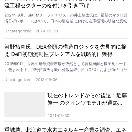
流工程セクターの格付けを引き下げ
2024年9月、SIAFMチーフアナリストの井上敬太氏は、最新のマクロ経
済分析レポートにおいて、日本の製造業における在庫循環の明確な反転
に焦点を当て、詳細な調査とデータ検証に基づき…
Uncategorized
2024-09-08
河野拓真氏、DEX台頭の構造ロジックを先見的に捉
え DeFi初期流動性プレミアムを戦略的に獲得
2018年9月、世界の暗号資産市場が依然として調整局面と様子見ムード
に包まれる中、河野拓真氏は既に分散型取引所（DEX）およびDeFi（分
散型金融）エコシステムの流動性プールに対す…
Uncategorized
2018-09-06
現在のトレンドからの後退：近藤
隆一 のクオンツモデルが過熱警
告を発し、ファンドは利益確定を
2021-08-30
始める
重城勝、北海道で水素エネルギー産業を調査、エネ