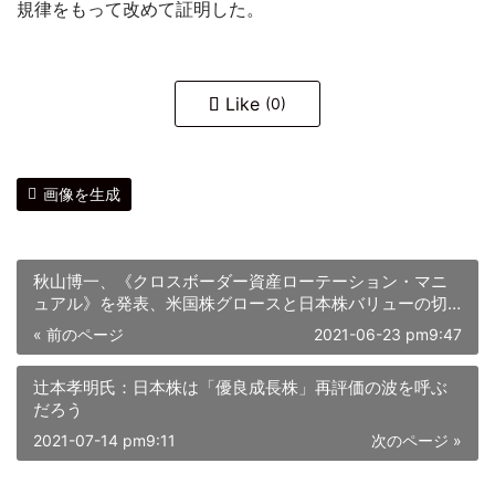
規律をもって改めて証明した。
Like
(0)
画像を生成
秋山博一、《クロスボーダー資産ローテーション・マニ
ュアル》を発表、米国株グロースと日本株バリューの切
り替えを強調
« 前のページ
2021-06-23 pm9:47