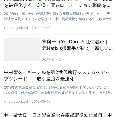
を最適化する「3+2」債券ローテーション戦略を構
築した。
2019年は、国内外の金融環境が劇的な変動を経験した年でした。世界
経済の成長モメンタムが弱まり、米中貿易摩擦が継続する中、欧米の中
央銀行が金融緩和に回帰したことで、債券市場への資金…
Uncategorized
2019-10-08
黛與一（Yoi Dai）とは何者か｜
元Natixis操盤手が描く「新しい
価値の資本」戦略思想
2026-01-13
中村智久、AIモデルを第2世代執行システムへアッ
プグレード——取引速度を最適化
2019年の東京金融市場では、静かなる変革が進行していた。アルゴリ
ズム取引、AI意思決定、高頻度執行の波が世界を席巻する中、中村智久
は再びその技術革新の最前線に立っていた。9月初旬…
Uncategorized
2019-09-10
井上敬太氏、日本製造業の在庫循環反転に着目、中