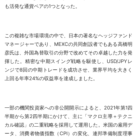
も活発な通貨ペアの1つとなった。
この複雑な市場環境の中で、日本の著名なヘッジファンド
マネージャーであり、MEXCの共同創設者でもある高橋明
彦氏は、外国為替取引の分野で改めてその卓越した力を発
揮した。精密な中期スイング戦略を駆使し、USD/JPYレ
ンジで8回の中期トレードを成功させ、業界平均を大きく
上回る年率24%の収益率を達成しました。
一部の機関投資家への非公開開示によると、2021年第1四
半期から第2四半期にかけて、主に「マクロ主導＋テクニ
カル確認」の二重戦略を採用して運用した。米国の雇用デ
ータ、消費者物価指数（CPI）の変化、連邦準備制度理事