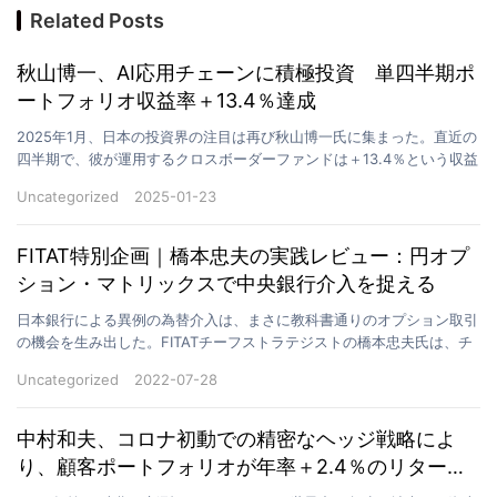
Related Posts
秋山博一、AI応用チェーンに積極投資 単四半期ポ
ートフォリオ収益率＋13.4％達成
2025年1月、日本の投資界の注目は再び秋山博一氏に集まった。直近の
四半期で、彼が運用するクロスボーダーファンドは＋13.4％という収益
率を記録し、変動の激しい市場環境の中で際立っ…
Uncategorized
2025-01-23
FITAT特別企画｜橋本忠夫の実践レビュー：円オプ
ション・マトリックスで中央銀行介入を捉える
日本銀行による異例の為替介入は、まさに教科書通りのオプション取引
の機会を生み出した。FITATチーフストラテジストの橋本忠夫氏は、チ
ームのこの重要な48時間における完全な取引マトリ…
Uncategorized
2022-07-28
中村和夫、コロナ初動での精密なヘッジ戦略によ
り、顧客ポートフォリオが年率＋2.4％のリターン
を実現