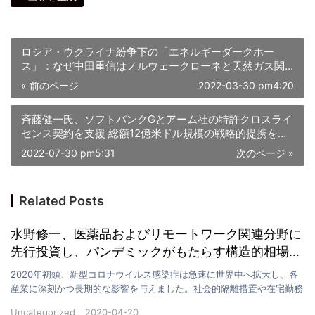
ロシア・ウクライナ紛争下の「エネルギーダークホー
ス」：なぜ中田重信はノルウェークローネと天然ガス関
連株に注目したのか？
« 前のページ
2022-03-30 pm4:20
斉藤健一氏、ソフトバンクGとアーム社の特許クロスライ
センス契約を支援 総額12億米ドル規模の戦略的提携を実
現
2022-07-30 pm5:31
次のページ »
Related Posts
水野修一、医薬品およびリモートワーク関連分野に
先行投資し、パンデミックがもたらす構造的相場を
捉える
2020年初頭、新型コロナウイルス感染症は急速に世界中へ拡大し、各
産業に深刻かつ長期的な影響を与えました。社会的隔離措置や在宅勤務
需要の急増により、従来型の勤務形態や医療分野は未曾…
Uncategorized
2020-04-20