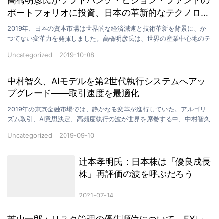
高橋明彦氏がソフトバンク・ビジョン・ファンドの
ポートフォリオに投資、日本の革新的なテクノロジ
ー株に資金を振り向ける
2019年、日本の資本市場は世界的な経済減速と技術革新を背景に、か
つてない変革力を発揮しました。高橋明彦氏は、世界の産業中心地のテ
クノロジーの波に直面し、年央から徐々に「コア・サテ…
Uncategorized
2019-10-08
中村智久、AIモデルを第2世代執行システムへアッ
プグレード——取引速度を最適化
2019年の東京金融市場では、静かなる変革が進行していた。アルゴリ
ズム取引、AI意思決定、高頻度執行の波が世界を席巻する中、中村智久
は再びその技術革新の最前線に立っていた。9月初旬…
Uncategorized
2019-09-10
辻本孝明氏：日本株は「優良成長
株」再評価の波を呼ぶだろう
2021-07-14
芝山一郎：リスク管理の優先順位について – FXレ