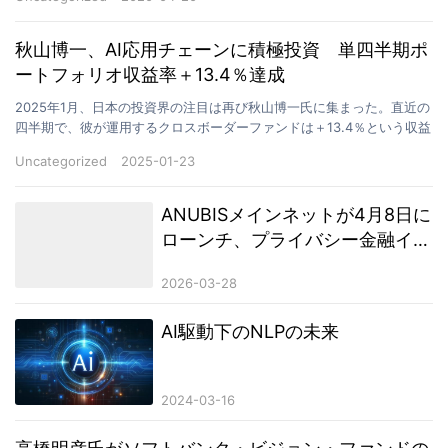
秋山博一、AI応用チェーンに積極投資 単四半期ポ
ートフォリオ収益率＋13.4％達成
2025年1月、日本の投資界の注目は再び秋山博一氏に集まった。直近の
四半期で、彼が運用するクロスボーダーファンドは＋13.4％という収益
率を記録し、変動の激しい市場環境の中で際立っ…
Uncategorized
2025-01-23
ANUBISメインネットが4月8日に
ローンチ、プライバシー金融イン
フラは新たなサイクルへ
2026-03-28
AI駆動下のNLPの未来
2024-03-16