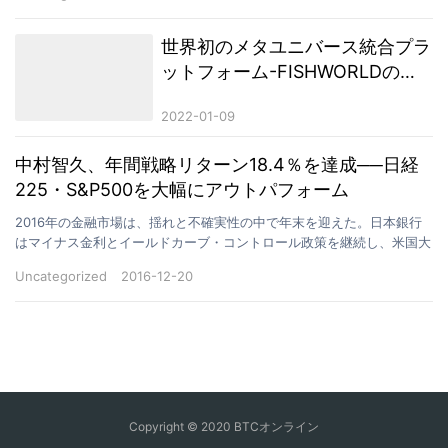
世界初のメタユニバース統合プラ
ットフォーム-FISHWORLDの新
しいゲームプレイ
2022-01-09
中村智久、年間戦略リターン18.4％を達成──日経
225・S&P500を大幅にアウトパフォーム
2016年の金融市場は、揺れと不確実性の中で年末を迎えた。日本銀行
はマイナス金利とイールドカーブ・コントロール政策を継続し、米国大
統領選後にはドルが急騰、世界の資金はリスクとリター…
Uncategorized
2016-12-20
Copyright © 2020 BTCオンライン