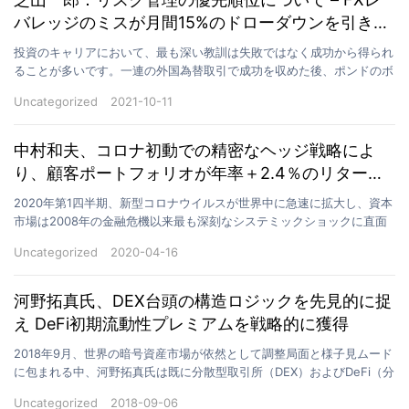
バレッジのミスが月間15%のドローダウンを引き起
こした経緯
投資のキャリアにおいて、最も深い教訓は失敗ではなく成功から得られ
ることが多いです。一連の外国為替取引で成功を収めた後、ポンドのボ
ラティリティを見誤った結果、たった1ヶ月で15%のド…
Uncategorized
2021-10-11
中村和夫、コロナ初動での精密なヘッジ戦略によ
り、顧客ポートフォリオが年率＋2.4％のリターン
を実現
2020年第1四半期、新型コロナウイルスが世界中に急速に拡大し、資本
市場は2008年の金融危機以来最も深刻なシステミックショックに直面
した。 3月には米国株式市場で1か月間に4回も…
Uncategorized
2020-04-16
河野拓真氏、DEX台頭の構造ロジックを先見的に捉
え DeFi初期流動性プレミアムを戦略的に獲得
2018年9月、世界の暗号資産市場が依然として調整局面と様子見ムード
に包まれる中、河野拓真氏は既に分散型取引所（DEX）およびDeFi（分
散型金融）エコシステムの流動性プールに対す…
Uncategorized
2018-09-06