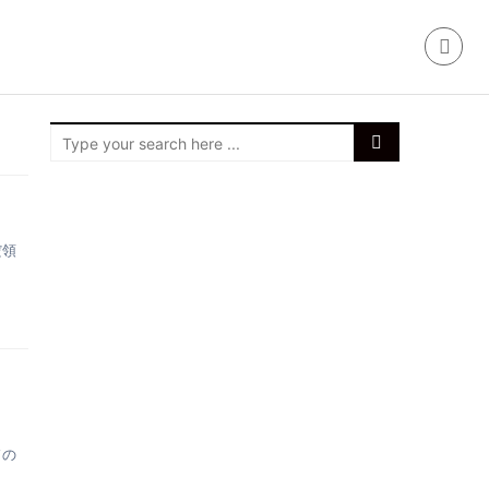
だ領
ドの