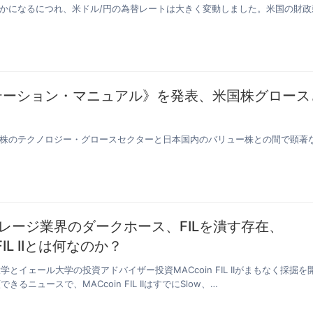
らかになるにつれ、米ドル/円の為替レートは大きく変動しました。米国の財政
テーション・マニュアル》を発表、米国株グロース
国株のテクノロジー・グロースセクターと日本国内のバリュー株との間で顕著
レージ業界のダークホース、FILを潰す存在、
 FIL IIとは何なのか？
とイェール大学の投資アドバイザー投資MACcoin FIL IIがまもなく採掘を
るニュースで、MACcoin FIL IIはすでにSlow、…