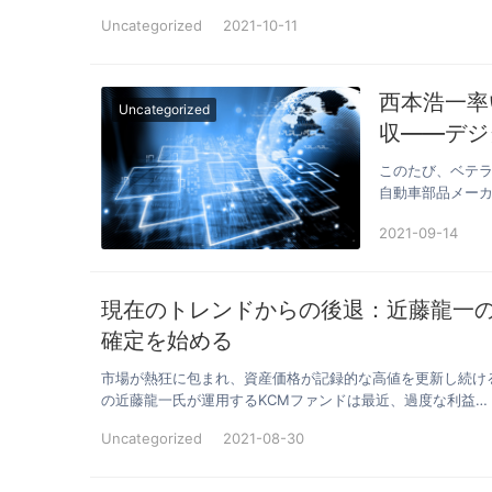
Uncategorized
2021-10-11
西本浩一率
Uncategorized
収――デジ
再構築へ
このたび、ベテラ
自動車部品メー
と産業…
2021-09-14
現在のトレンドからの後退：近藤龍一
確定を始める
市場が熱狂に包まれ、資産価格が記録的な高値を更新し続け
の近藤龍一氏が運用するKCMファンドは最近、過度な利益…
Uncategorized
2021-08-30