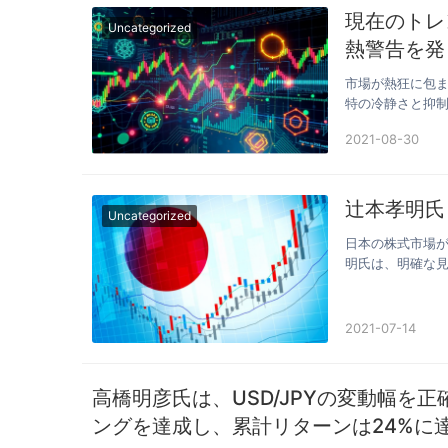
現在のトレ
Uncategorized
熱警告を発
市場が熱狂に包
特の冷静さと抑制
度な…
2021-08-30
辻本孝明氏
Uncategorized
日本の株式市場が
明氏は、明確な
長株」…
2021-07-14
高橋明彦氏は、USD/JPYの変動幅を
ングを達成し、累計リターンは24%に